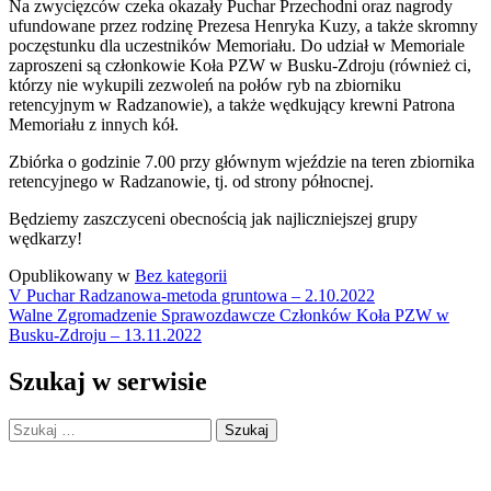
Na zwycięzców czeka okazały Puchar Przechodni oraz nagrody
ufundowane przez rodzinę Prezesa Henryka Kuzy, a także skromny
poczęstunku dla uczestników Memoriału. Do udział w Memoriale
zaproszeni są członkowie Koła PZW w Busku-Zdroju (również ci,
którzy nie wykupili zezwoleń na połów ryb na zbiorniku
retencyjnym w Radzanowie), a także wędkujący krewni Patrona
Memoriału z innych kół.
Zbiórka o godzinie 7.00 przy głównym wjeździe na teren zbiornika
retencyjnego w Radzanowie, tj. od strony północnej.
Będziemy zaszczyceni obecnością jak najliczniejszej grupy
wędkarzy!
Opublikowany w
Bez kategorii
Nawigacja
V Puchar Radzanowa-metoda gruntowa – 2.10.2022
Walne Zgromadzenie Sprawozdawcze Członków Koła PZW w
wpisu
Busku-Zdroju – 13.11.2022
Szukaj w serwisie
Szukaj: