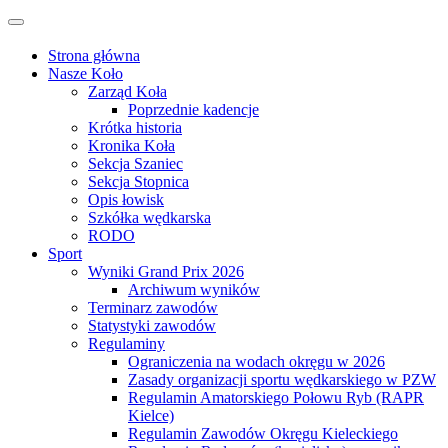
Przejdź
Przełącz
do
nawigację
treści
Strona główna
Nasze Koło
Zarząd Koła
Poprzednie kadencje
Krótka historia
Kronika Koła
Sekcja Szaniec
Sekcja Stopnica
Opis łowisk
Szkółka wędkarska
RODO
Sport
Wyniki Grand Prix 2026
Archiwum wyników
Terminarz zawodów
Statystyki zawodów
Regulaminy
Ograniczenia na wodach okręgu w 2026
Zasady organizacji sportu wędkarskiego w PZW
Regulamin Amatorskiego Połowu Ryb (RAPR
Kielce)
Regulamin Zawodów Okręgu Kieleckiego