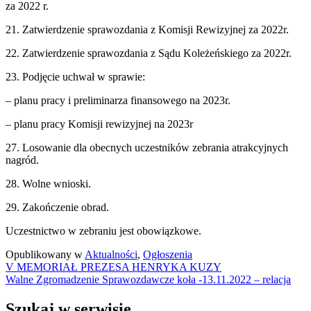
za 2022 r.
21. Zatwierdzenie sprawozdania z Komisji Rewizyjnej za 2022r.
22. Zatwierdzenie sprawozdania z Sądu Koleżeńskiego za 2022r.
23. Podjęcie uchwał w sprawie:
– planu pracy i preliminarza finansowego na 2023r.
– planu pracy Komisji rewizyjnej na 2023r
27. Losowanie dla obecnych uczestników zebrania atrakcyjnych
nagród.
28. Wolne wnioski.
29. Zakończenie obrad.
Uczestnictwo w zebraniu jest obowiązkowe.
Opublikowany w
Aktualności
,
Ogłoszenia
Nawigacja
V MEMORIAŁ PREZESA HENRYKA KUZY
Walne Zgromadzenie Sprawozdawcze koła -13.11.2022 – relacja
wpisu
Szukaj w serwisie