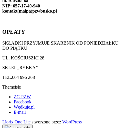
ul. Boczna 6a
NIP: 657-17-40-940
kontakt(małpa)pzwbusko.pl
OPŁATY
SKŁADKI PRZYJMUJE SKARBNIK OD PONIEDZIAŁKU
DO PIĄTKU
UL. KOŚCIUSZKI 28
SKLEP „RYBKA”
TEL.604 996 268
Themeisle
Drugie
ZG PZW
Facebook
menu
Wędkuje.pl
E-mail
Llorix One Lite
stworzone przez
WordPress