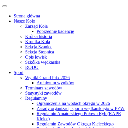
Przejdź
Przełącz
do
nawigację
treści
Strona główna
Nasze Koło
Zarząd Koła
Poprzednie kadencje
Krótka historia
Kronika Koła
Sekcja Szaniec
Sekcja Stopnica
Opis łowisk
Szkółka wędkarska
RODO
Sport
Wyniki Grand Prix 2026
Archiwum wyników
Terminarz zawodów
Statystyki zawodów
Regulaminy
Ograniczenia na wodach okręgu w 2026
Zasady organizacji sportu wędkarskiego w PZW
Regulamin Amatorskiego Połowu Ryb (RAPR
Kielce)
Regulamin Zawodów Okręgu Kieleckiego