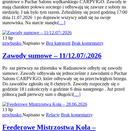
gruntowe o Puchar Salonu wędkarskiego CARPVIGO. Zawody te
mają charakter połowu nocnego i odbywają się zawsze z soboty na
niedzielę. I tak było tym razem. Zebraliśmy się przed godziną 17:00
dnia 11.07.2026 i po doprawie wszyscy udali się na swoje
Więcej
stanowiska. Na starcie stanęło
[…]
oTowarzyskie
zawody
13
lip
gruntowe
pzwbusko
Napisano w
Bez kategorii
Brak komentarzy
o
Puchar
Salonu
Zawody sumowe – 11/12.07/.2026
CARPVIGO
Po raz pierwszy na zbiorniku w Radzanowie odbyły się zawody
sumowe. Zawody odbywała się jednocześnie z zawodami o Puchar
Salonu CARPVIGO, które odbywały się na przeciwległym brzegu.
Do zawodów zgłosiło się 8 chętnych. Zawody rozpoczęły się o
godzinie 18 i zakończyły o godzinie 6 dnia następnego . Już przed
Więcej
północą padł pierwszy sum o długości
[…]
oZawody
sumowe
13
lip
–
pzwbusko
Napisano w
Relacje
Brak komentarzy
11/12.07/.2026
Feederowe Mistrzostwa Koła –