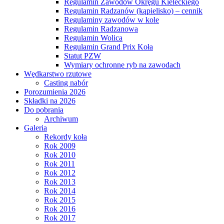
Regulamin Zawodów Okręgu Kieleckiego
Regulamin Radzanów (kąpielisko) – cennik
Regulaminy zawodów w kole
Regulamin Radzanowa
Regulamin Wolica
Regulamin Grand Prix Koła
Statut PZW
Wymiary ochronne ryb na zawodach
Wędkarstwo rzutowe
Casting nabór
Porozumienia 2026
Składki na 2026
Do pobrania
Archiwum
Galeria
Rekordy koła
Rok 2009
Rok 2010
Rok 2011
Rok 2012
Rok 2013
Rok 2014
Rok 2015
Rok 2016
Rok 2017