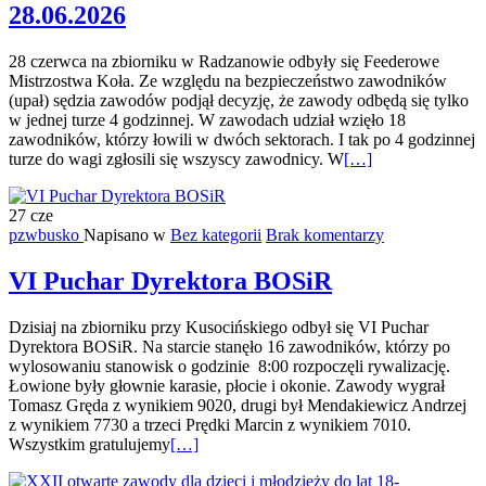
28.06.2026
28 czerwca na zbiorniku w Radzanowie odbyły się Feederowe
Mistrzostwa Koła. Ze względu na bezpieczeństwo zawodników
(upał) sędzia zawodów podjął decyzję, że zawody odbędą się tylko
w jednej turze 4 godzinnej. W zawodach udział wzięło 18
zawodników, którzy łowili w dwóch sektorach. I tak po 4 godzinnej
Więcej
turze do wagi zgłosili się wszyscy zawodnicy. W
[…]
oFeederowe
Mistrzostwa
27
cze
Koła
pzwbusko
Napisano w
Bez kategorii
Brak komentarzy
–
28.06.2026
VI Puchar Dyrektora BOSiR
Dzisiaj na zbiorniku przy Kusocińskiego odbył się VI Puchar
Dyrektora BOSiR. Na starcie stanęło 16 zawodników, którzy po
wylosowaniu stanowisk o godzinie 8:00 rozpoczęli rywalizację.
Łowione były głownie karasie, płocie i okonie. Zawody wygrał
Tomasz Gręda z wynikiem 9020, drugi był Mendakiewicz Andrzej
z wynikiem 7730 a trzeci Prędki Marcin z wynikiem 7010.
Więcej
Wszystkim gratulujemy
[…]
oVI
Puchar