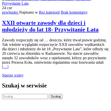
Dyrektora
24
cze
BOSiR
pzwbusko
Napisano w
Bez kategorii
Brak komentarzy
XXII otwarte zawody dla dzieci i
młodzieży do lat 18- Przywitanie Lata
Zawody rozpoczęły się od … deszczu, który trwał prawie godzinę.
Tak właśnie wyglądało rozpoczęcie XXII zawodów wędkarskich
dla dzieci i młodzieży do lat 18 „Przywitanie Lata”, które odbyły się
20 czerwca na zbiorniku w Radzanowie. Na starcie zawodów
stanęło 32 zawodników wraz z opiekunami, którzy po przywitaniu
Więc
przez Prezesa Koła, omówieniu regulaminu oraz losowaniu udali
oXX
[…]
otwa
Nawigacja
Starsze wpisy
zaw
dla
po
dziec
Szukaj w serwisie
wpisach
i
młod
Szukaj:
do
lat
18-