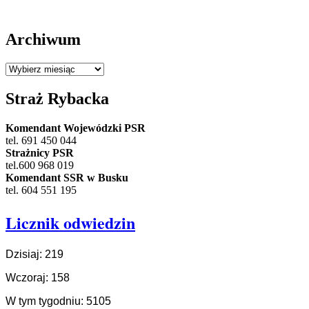
Przy
Lata
Archiwum
Archiwum
Straż Rybacka
Komendant Wojewódzki PSR
tel. 691 450 044
Strażnicy PSR
tel.600 968 019
Komendant SSR w Busku
tel. 604 551 195
Licznik odwiedzin
Dzisiaj: 219
Wczoraj: 158
W tym tygodniu: 5105