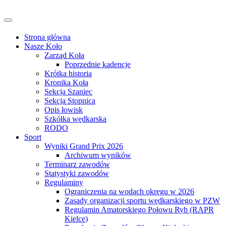
Przejdź
do
Przełącz
treści
nawigację
Strona główna
Nasze Koło
Zarząd Koła
Poprzednie kadencje
Krótka historia
Kronika Koła
Sekcja Szaniec
Sekcja Stopnica
Opis łowisk
Szkółka wędkarska
RODO
Sport
Wyniki Grand Prix 2026
Archiwum wyników
Terminarz zawodów
Statystyki zawodów
Regulaminy
Ograniczenia na wodach okręgu w 2026
Zasady organizacji sportu wędkarskiego w PZW
Regulamin Amatorskiego Połowu Ryb (RAPR
Kielce)