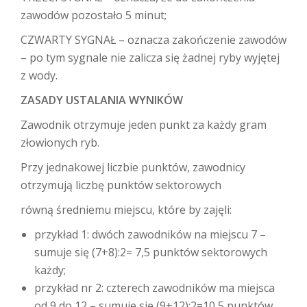
zawodów pozostało 5 minut;
CZWARTY SYGNAŁ – oznacza zakończenie zawodów
– po tym sygnale nie zalicza się żadnej ryby wyjętej
z wody.
ZASADY USTALANIA WYNIKÓW
Zawodnik otrzymuje jeden punkt za każdy gram
złowionych ryb.
Przy jednakowej liczbie punktów, zawodnicy
otrzymują liczbę punktów sektorowych
równą średniemu miejscu, które by zajęli:
przykład 1: dwóch zawodników na miejscu 7 –
sumuje się (7+8):2= 7,5 punktów sektorowych
każdy;
przykład nr 2: czterech zawodników ma miejsca
od 9 do 12 – sumuje się (9+12):2=10,5 punktów