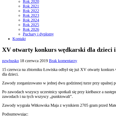
Rok 2020
Rok 2021
Rok 2022
Rok 2023
Rok 2024
Rok 2025
Rok 2026
Puchary i dyplomy
Kontakt
XV otwarty konkurs wędkarski dla dzieci i
pzwbusko
18 czerwca 2019
Brak komentarzy
15 czerwca na zbiorniku Łowiska odbył się już XV otwarty konkurs 
dla dzieci.
Zawody zorganizowano w jednej dwu godzinnej turze przy upalnej po
Po zawodach wszyscy uczestnicy spotkali się przy kiełbasce a następn
zawodach i na tych wszyscy „punktowali”.
Zawody wygrała Witkowska Maja z wynikiem 2705 gram przed Mate
Podsumowując: