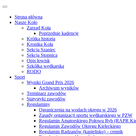
Przejdź
Przełącz
do
nawigację
treści
Strona główna
Nasze Koło
Zarząd Koła
Poprzednie kadencje
Krótka historia
Kronika Koła
Sekcja Szaniec
Sekcja Stopnica
Opis łowisk
Szkółka wędkarska
RODO
Sport
Wyniki Grand Prix 2026
Archiwum wyników
Terminarz zawodów
Statystyki zawodów
Regulaminy
Ograniczenia na wodach okręgu w 2026
Zasady organizacji sportu wędkarskiego w PZW
Regulamin Amatorskiego Połowu Ryb (RAPR Kie
Regulamin Zawodów Okręgu Kieleckiego
Regulamin Radzanów (kąpielisko) – cennik