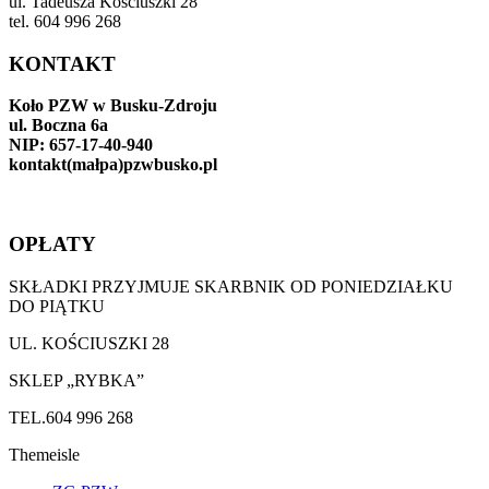
ul. Tadeusza Kościuszki 28
tel. 604 996 268
KONTAKT
Koło PZW w Busku-Zdroju
ul. Boczna 6a
NIP: 657-17-40-940
kontakt(małpa)pzwbusko.pl
OPŁATY
SKŁADKI PRZYJMUJE SKARBNIK OD PONIEDZIAŁKU
DO PIĄTKU
UL. KOŚCIUSZKI 28
SKLEP „RYBKA”
TEL.604 996 268
Themeisle