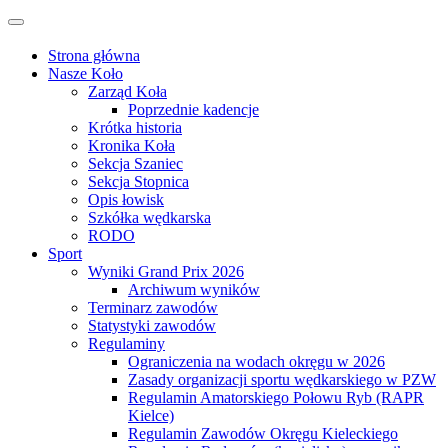
Przejdź
Przełącz
do
nawigację
treści
Strona główna
Nasze Koło
Zarząd Koła
Poprzednie kadencje
Krótka historia
Kronika Koła
Sekcja Szaniec
Sekcja Stopnica
Opis łowisk
Szkółka wędkarska
RODO
Sport
Wyniki Grand Prix 2026
Archiwum wyników
Terminarz zawodów
Statystyki zawodów
Regulaminy
Ograniczenia na wodach okręgu w 2026
Zasady organizacji sportu wędkarskiego w PZW
Regulamin Amatorskiego Połowu Ryb (RAPR
Kielce)
Regulamin Zawodów Okręgu Kieleckiego