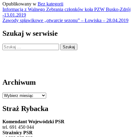
Opublikowany w
Bez kategorii
Nawigacja
Informacja z Walnego Zebrania członków koła PZW Busko-Zdrój
-13.01.2019
wpisu
Zawody spławikowe „otwarcie sezonu” – Łowiska – 28.04.2019
Szukaj w serwisie
Szukaj:
Archiwum
Archiwum
Straż Rybacka
Komendant Wojewódzki PSR
tel. 691 450 044
Strażnicy PSR