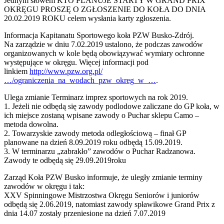
Jednym słowem KTO PLANUJE STARTY W GRAND PRIX
OKRĘGU PROSZĘ O ZGŁOSZENIE DO KOŁA DO DNIA
20.02.2019 ROKU celem wysłania karty zgłoszenia.
Informacja Kapitanatu Sportowego koła PZW Busko-Zdrój.
Na zarządzie w dniu 7.02.2019 ustalono, że podczas zawodów
organizowanych w kole będą obowiązywać wymiary ochronne
występujące w okręgu. Więcej informacji pod
linkiem
http://www.pzw.org.pl/
…/ograniczenia_na_wodach_pzw_okreg_w_…
.
Ulega zmianie Terminarz imprez sportowych na rok 2019.
1. Jeżeli nie odbędą się zawody podlodowe zaliczane do GP koła, w
ich miejsce zostaną wpisane zawody o Puchar sklepu Camo –
metoda dowolna.
2. Towarzyskie zawody metoda odległościową – finał GP
planowane na dzień 8.09.2019 roku odbędą 15.09.2019.
3. W terminarzu „zabrakło” zawodów o Puchar Radzanowa.
Zawody te odbędą się 29.09.2019roku
Zarząd Koła PZW Busko informuje, że uległy zmianie terminy
zawodów w okręgu i tak:
XXV Spinningowe Mistrzostwa Okręgu Seniorów i juniorów
odbędą się 2.06.2019, natomiast zawody spławikowe Grand Prix z
dnia 14.07 zostały przeniesione na dzień 7.07.2019