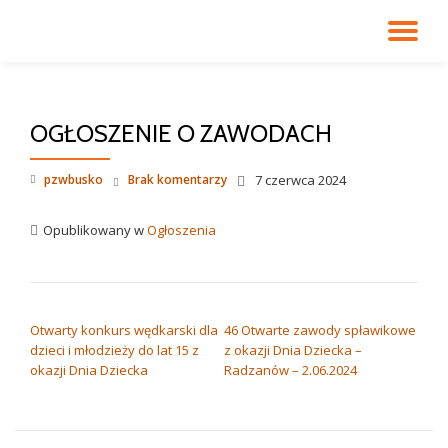
PR
Przejdź
do
NA
treści
OGŁOSZENIE O ZAWODACH
pzwbusko
Brak komentarzy
7 czerwca 2024
Opublikowany w
Ogłoszenia
NAWIGACJA WPISU
Otwarty konkurs wędkarski dla
46 Otwarte zawody spławikowe
dzieci i młodzieży do lat 15 z
z okazji Dnia Dziecka –
okazji Dnia Dziecka
Radzanów – 2.06.2024