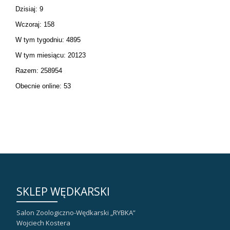
Dzisiaj: 9
Wczoraj: 158
W tym tygodniu: 4895
W tym miesiącu: 20123
Razem: 258954
Obecnie online: 53
SKLEP WĘDKARSKI
Salon Zoologiczno-Wędkarski „RYBKA”
Wojciech Kostera