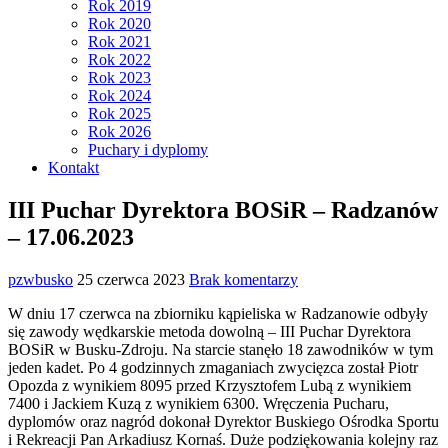
Rok 2019
Rok 2020
Rok 2021
Rok 2022
Rok 2023
Rok 2024
Rok 2025
Rok 2026
Puchary i dyplomy
Kontakt
III Puchar Dyrektora BOSiR – Radzanów
– 17.06.2023
pzwbusko
25 czerwca 2023
Brak komentarzy
W dniu 17 czerwca na zbiorniku kąpieliska w Radzanowie odbyły
się zawody wędkarskie metoda dowolną – III Puchar Dyrektora
BOSiR w Busku-Zdroju. Na starcie stanęło 18 zawodników w tym
jeden kadet. Po 4 godzinnych zmaganiach zwycięzca został Piotr
Opozda z wynikiem 8095 przed Krzysztofem Lubą z wynikiem
7400 i Jackiem Kuzą z wynikiem 6300. Wręczenia Pucharu,
dyplomów oraz nagród dokonał Dyrektor Buskiego Ośrodka Sportu
i Rekreacji Pan Arkadiusz Kornaś. Duże podziękowania kolejny raz