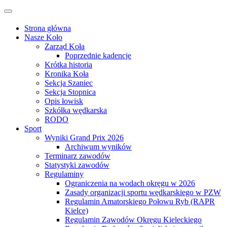
Przejdź
Przełącz
do
nawigację
treści
Strona główna
Nasze Koło
Zarząd Koła
Poprzednie kadencje
Krótka historia
Kronika Koła
Sekcja Szaniec
Sekcja Stopnica
Opis łowisk
Szkółka wędkarska
RODO
Sport
Wyniki Grand Prix 2026
Archiwum wyników
Terminarz zawodów
Statystyki zawodów
Regulaminy
Ograniczenia na wodach okręgu w 2026
Zasady organizacji sportu wędkarskiego w PZW
Regulamin Amatorskiego Połowu Ryb (RAPR
Kielce)
Regulamin Zawodów Okręgu Kieleckiego