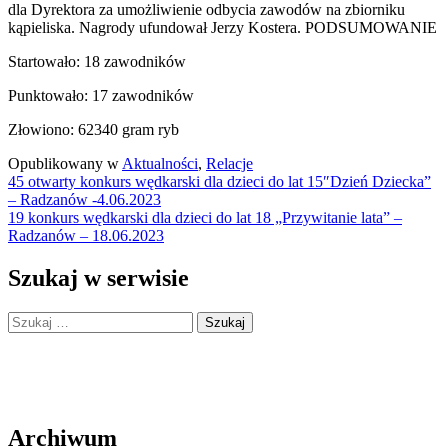
dla Dyrektora za umożliwienie odbycia zawodów na zbiorniku
kąpieliska. Nagrody ufundował Jerzy Kostera. PODSUMOWANIE
Startowało: 18 zawodników
Punktowało: 17 zawodników
Złowiono: 62340 gram ryb
Opublikowany w
Aktualności
,
Relacje
Nawigacja
45 otwarty konkurs wędkarski dla dzieci do lat 15″Dzień Dziecka”
– Radzanów -4.06.2023
wpisu
19 konkurs wędkarski dla dzieci do lat 18 „Przywitanie lata” –
Radzanów – 18.06.2023
Szukaj w serwisie
Szukaj:
Archiwum