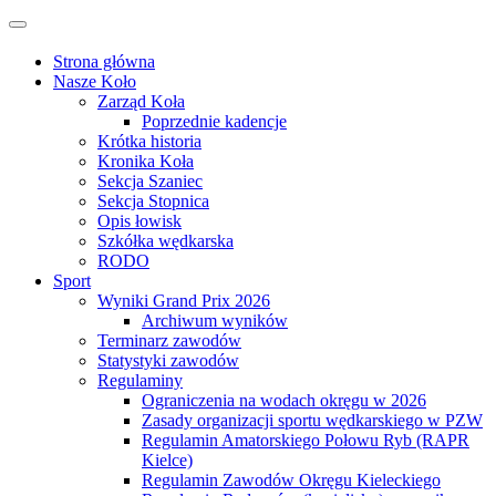
Przejdź
Przełącz
do
nawigację
treści
Strona główna
Nasze Koło
Zarząd Koła
Poprzednie kadencje
Krótka historia
Kronika Koła
Sekcja Szaniec
Sekcja Stopnica
Opis łowisk
Szkółka wędkarska
RODO
Sport
Wyniki Grand Prix 2026
Archiwum wyników
Terminarz zawodów
Statystyki zawodów
Regulaminy
Ograniczenia na wodach okręgu w 2026
Zasady organizacji sportu wędkarskiego w PZW
Regulamin Amatorskiego Połowu Ryb (RAPR
Kielce)
Regulamin Zawodów Okręgu Kieleckiego