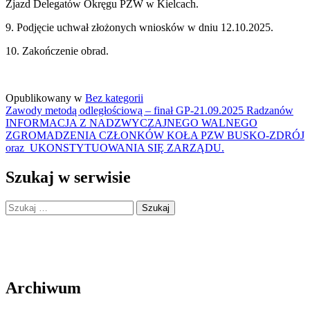
Zjazd Delegatów Okręgu PZW w Kielcach.
9. Podjęcie uchwał złożonych wniosków w dniu 12.10.2025.
10. Zakończenie obrad.
Opublikowany w
Bez kategorii
Nawigacja
Zawody metodą odległościową – finał GP-21.09.2025 Radzanów
INFORMACJA Z NADZWYCZAJNEGO WALNEGO
wpisu
ZGROMADZENIA CZŁONKÓW KOŁA PZW BUSKO-ZDRÓJ
oraz UKONSTYTUOWANIA SIĘ ZARZĄDU.
Szukaj w serwisie
Szukaj:
Archiwum