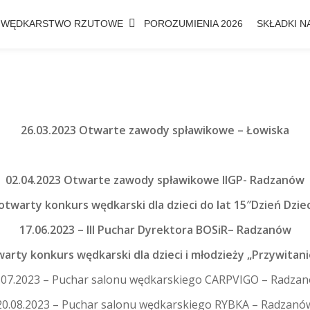
WĘDKARSTWO RZUTOWE
POROZUMIENIA 2026
SKŁADKI NA
26.03.2023 Otwarte zawody spławikowe – Łowiska
02.04.2023 Otwarte zawody spławikowe IIGP- Radzanów
otwarty konkurs wędkarski dla dzieci do lat 15″Dzień Dzie
17.06.2023 –
III Puchar Dyrektora BOSiR
– Radzanów
warty konkurs wędkarski dla dzieci i młodzieży „Przywitani
.07.2023 – Puchar salonu wędkarskiego CARPVIGO – Radza
20.08.2023 – Puchar salonu wędkarskiego RYBKA – Radzanó