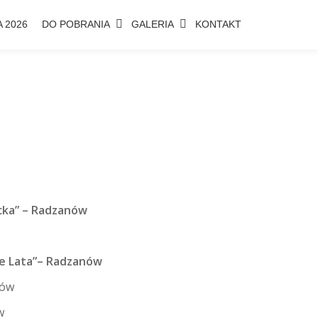
 2026
DO POBRANIA
GALERIA
KONTAKT
cka”
– Radzanów
e Lata”
– Radzanów
nów
w