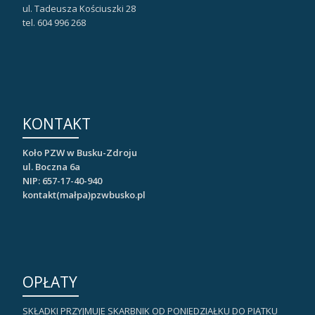
ul. Tadeusza Kościuszki 28
tel. 604 996 268
KONTAKT
Koło PZW w Busku-Zdroju
ul. Boczna 6a
NIP: 657-17-40-940
kontakt(małpa)pzwbusko.pl
OPŁATY
SKŁADKI PRZYJMUJE SKARBNIK OD PONIEDZIAŁKU DO PIĄTKU