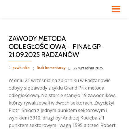
PR
Przejdź
do
NA
treści
ZAWODY METODĄ
ODLEGŁOŚCIOWĄ – FINAŁ GP-
21.09.2025 RADZANÓW
pzwbusko
Brak komentarzy
22 września 2025
W dniu 21 września na zbiorniku w Radzanowie
odbyły się zawody z cyklu Grand Prix metoda
odległościową. Na starcie stanęło 19 zawodników,
którzy rywalizowali w dwóch sektorach. Zwyciężył
Piotr Śnioch z jednym punktem sektorowym i
wynikiem 3910, drugi był Andrzej Kucięba z 1
punktem sektorowym i wagą 1595 a trzeci Robert