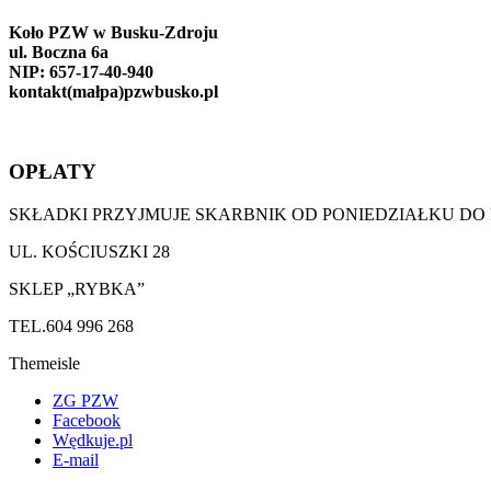
Koło PZW w Busku-Zdroju
ul. Boczna 6a
NIP: 657-17-40-940
kontakt(małpa)pzwbusko.pl
OPŁATY
SKŁADKI PRZYJMUJE SKARBNIK OD PONIEDZIAŁKU DO
UL. KOŚCIUSZKI 28
SKLEP „RYBKA”
TEL.604 996 268
Themeisle
Drugie
ZG PZW
Facebook
menu
Wędkuje.pl
E-mail