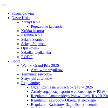
Przejdź
Przełącz
do
nawigację
treści
Strona główna
Nasze Koło
Zarząd Koła
Poprzednie kadencje
Krótka historia
Kronika Koła
Sekcja Szaniec
Sekcja Stopnica
Opis łowisk
Szkółka wędkarska
RODO
Sport
Wyniki Grand Prix 2026
Archiwum wyników
Terminarz zawodów
Statystyki zawodów
Regulaminy
Ograniczenia na wodach okręgu w 2026
Zasady organizacji sportu wędkarskiego w PZW
Regulamin Amatorskiego Połowu Ryb (RAPR Kie
Regulamin Zawodów Okręgu Kieleckiego
Regulamin Radzanów (kąpielisko) – cennik