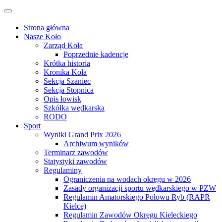
Przejdź
Przełącz
do
nawigację
treści
Strona główna
Nasze Koło
Zarząd Koła
Poprzednie kadencje
Krótka historia
Kronika Koła
Sekcja Szaniec
Sekcja Stopnica
Opis łowisk
Szkółka wędkarska
RODO
Sport
Wyniki Grand Prix 2026
Archiwum wyników
Terminarz zawodów
Statystyki zawodów
Regulaminy
Ograniczenia na wodach okręgu w 2026
Zasady organizacji sportu wędkarskiego w PZW
Regulamin Amatorskiego Połowu Ryb (RAPR
Kielce)
Regulamin Zawodów Okręgu Kieleckiego