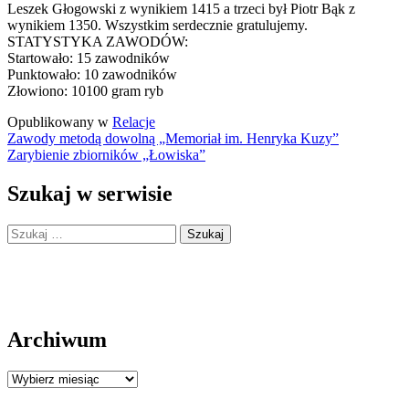
Leszek Głogowski z wynikiem 1415 a trzeci był Piotr Bąk z
wynikiem 1350. Wszystkim serdecznie gratulujemy.
STATYSTYKA ZAWODÓW:
Startowało: 15 zawodników
Punktowało: 10 zawodników
Złowiono: 10100 gram ryb
Opublikowany w
Relacje
Nawigacja
Zawody metodą dowolną „Memoriał im. Henryka Kuzy”
Zarybienie zbiorników „Łowiska”
wpisu
Szukaj w serwisie
Szukaj:
Archiwum
Archiwum