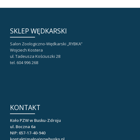
SKLEP WĘDKARSKI
Salon Zoologiczno-Wędkarski „RYBKA”
Wojciech Kostera
ul. Tadeusza Kościuszki 28
tel. 604 996 268
KONTAKT
Koło PZW w Busku-Zdroju
ul. Boczna 6a
NIP: 657-17-40-940
kontakt(małpa)pzwbusko.pl