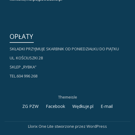
OPŁATY
SKŁADKI PRZYJMUJE SKARBNIK OD PONIEDZIAŁKU DO PIĄTKU
UL. KOŚCIUSZKI 28
SKLEP „RYBKA”
TEL.604 996 268
Themeisle
Drugie
ZG PZW
Facebook
Wędkuje.pl
E-mail
menu
Llorix One Lite
stworzone przez
WordPress