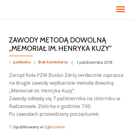
PR
Przejdź
do
NA
treści
ZAWODY METODĄ DOWOLNĄ
„MEMORIAŁ IM. HENRYKA KUZY”
pzwbusko
Brak komentarzy
1 października 2018
Zarząd Koła PZW Busko-Zdrój serdecznie zaprasza
na drugie zawody wędkarskie metoda dowolną
„Memoriał im. Henryka Kuzy”.
Zawody odbędą się 7 października na zbiorniku w
Radzanowie. Zbiórka o godzinie 7.00.
Po zawodach przewidziany poczęstunek.
Opublikowany w
Ogłoszenia