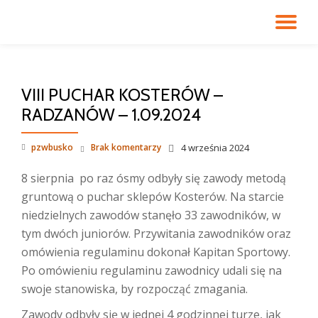
PR
Przejdź
do
NA
treści
VIII PUCHAR KOSTERÓW –
RADZANÓW – 1.09.2024
pzwbusko
Brak komentarzy
4 września 2024
8 sierpnia po raz ósmy odbyły się zawody metodą
gruntową o puchar sklepów Kosterów. Na starcie
niedzielnych zawodów stanęło 33 zawodników, w
tym dwóch juniorów. Przywitania zawodników oraz
omówienia regulaminu dokonał Kapitan Sportowy.
Po omówieniu regulaminu zawodnicy udali się na
swoje stanowiska, by rozpocząć zmagania.
Zawody odbyły się w jednej 4 godzinnej turze, jak