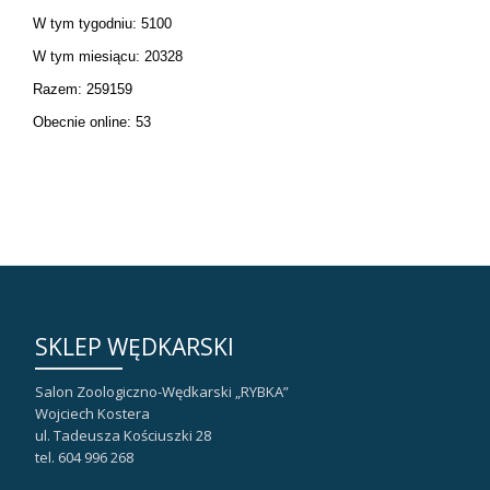
W tym tygodniu: 5100
W tym miesiącu: 20328
Razem: 259159
Obecnie online: 53
SKLEP WĘDKARSKI
Salon Zoologiczno-Wędkarski „RYBKA”
Wojciech Kostera
ul. Tadeusza Kościuszki 28
tel. 604 996 268