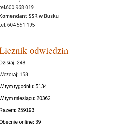
tel.600 968 019
Komendant SSR w Busku
tel. 604 551 195
Licznik odwiedzin
Dzisiaj: 248
Wczoraj: 158
W tym tygodniu: 5134
W tym miesiącu: 20362
Razem: 259193
Obecnie online: 39