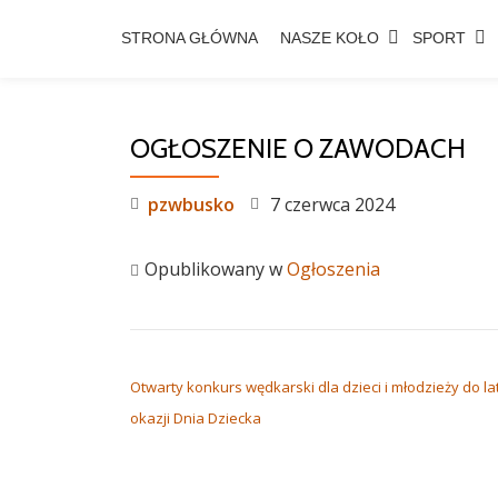
STRONA GŁÓWNA
NASZE KOŁO
SPORT
Przejdź
do
treści
OGŁOSZENIE O ZAWODACH
pzwbusko
7 czerwca 2024
Opublikowany w
Ogłoszenia
NAWIGACJA WPISU
Otwarty konkurs wędkarski dla dzieci i młodzieży do lat
okazji Dnia Dziecka