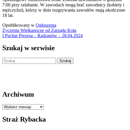
7:00 przy szlabanie. W zawodach mogą brać zawodnicy (kobiety i
mężczyźni), którzy w dniu rozgrywania zawodów mają ukończone
18 lat.
Opublikowany w
Ogłoszenia
Nawigacja
Życzenia Wielkanocne od Zarządu Koła
I Puchar Prezesa – Radzanów – 28.04.2024
wpisu
Szukaj w serwisie
Szukaj:
Archiwum
Archiwum
Straż Rybacka