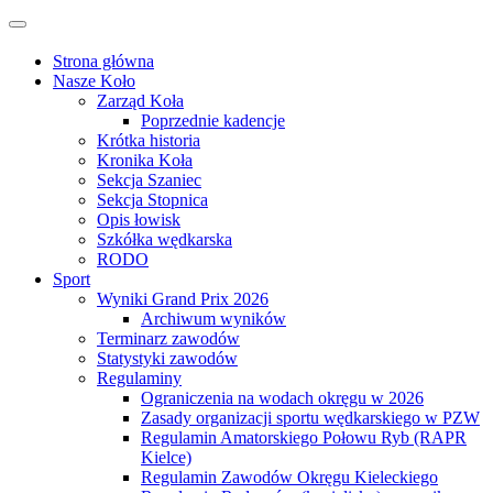
Przejdź
Przełącz
do
nawigację
treści
Strona główna
Nasze Koło
Zarząd Koła
Poprzednie kadencje
Krótka historia
Kronika Koła
Sekcja Szaniec
Sekcja Stopnica
Opis łowisk
Szkółka wędkarska
RODO
Sport
Wyniki Grand Prix 2026
Archiwum wyników
Terminarz zawodów
Statystyki zawodów
Regulaminy
Ograniczenia na wodach okręgu w 2026
Zasady organizacji sportu wędkarskiego w PZW
Regulamin Amatorskiego Połowu Ryb (RAPR
Kielce)
Regulamin Zawodów Okręgu Kieleckiego