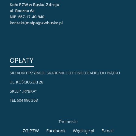
Koło PZW w Busku-Zdroju
ul. Boczna 6a
NIP: 657-17-40-940
kontakt(małpa)pzwbusko.pl
OPŁATY
SKŁADKI PRZYJMUJE SKARBNIK OD PONIEDZIAŁKU DO PIĄTKU
UL. KOŚCIUSZKI 28
SKLEP „RYBKA”
TEL.604 996 268
Themeisle
Drugie
ZG PZW
Facebook
Wędkuje.pl
E-mail