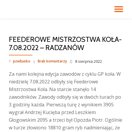
PR
Przejdź
do
NA
treści
FEEDEROWE MISTRZOSTWA KOŁA-
7.08.2022 – RADZANÓW
pzwbusko
Brak komentarzy
8 sierpnia 2022
Za nami kolejna edycja zawodów z cyklu GP koła. W
niedzielę 7.08.2022 odbyły się Feederowe
Mistrzostwa Koła. Na starcie stanęło 14
zawodników. Zawody odbyły się w dwóch turach po
3 godziny każda. Pierwszą turę z wynikiem 3905
wygrał Andrzej Kucięba przed Leszkiem
Głogowskim 2095 a trzeci był Opozda Piotr. Ogólnie
w turze złowiono 18810 gram ryb nadmieniając, że