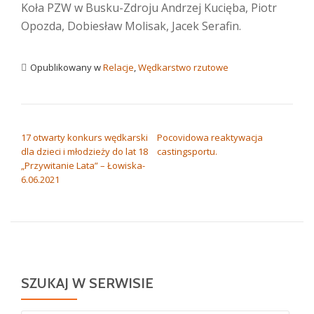
Koła PZW w Busku-Zdroju Andrzej Kucięba, Piotr
Opozda, Dobiesław Molisak, Jacek Serafin.
Opublikowany w
Relacje
,
Wędkarstwo rzutowe
NAWIGACJA WPISU
17 otwarty konkurs wędkarski
Pocovidowa reaktywacja
dla dzieci i młodzieży do lat 18
castingsportu.
„Przywitanie Lata” – Łowiska-
6.06.2021
SZUKAJ W SERWISIE