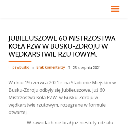
PR
Przejdź
do
NA
treści
JUBILEUSZOWE 60 MISTRZOSTWA
KOŁA PZW W BUSKU-ZDROJU W
WĘDKARSTWIE RZUTOWYM.
pzwbusko
Brak komentarzy
23 sierpnia 2021
W dniu 19 czerwca 2021 r. na Stadionie Miejskim w
Busku-Zdroju odbyły się Jubileuszowe, już 60
Mistrzostwa Koła PZW w Busku-Zdroju w
wędkarstwie rzutowym, rozegrane w formule
otwartej.
W zawodach nie brał już niestety udziału