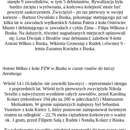
stanęło 9 zawodników, w tym 5 debiutantów. Rywalizacja była
bardzo zacięta i wyrównana, a końcowa kolejność może być
pewnym zaskoczeniem. Zwyciężył – po raz pierwszy w swojej
karierze – Bartosz Owsiński z Buska, pokonując startującego już od
kilku lat w zawodach wędkarskich Adama Patera z koła Ostrowiec
Miasto i debiutującego w zawodach z cyklu Zima – Filipa Wilkusa z
Buska. Na dalszych, również nagradzanych miejscach uplasowali
się: Lena Dwojak z Brodów oraz debiutanci: zaledwie 9-letni
Antoni Wilkus z Buska, Wiktoria Gronostaj z Rudek i również 9 -
letnia Zuzanna Kucięba z Buska.
Antoni Wilkus z koła PZW w Busku w czasie rzutów do tarczy
Arenberga
Wśród 14 i 16-latków nie zawiedli faworyci – reprezentanci okręgu
z poprzednich lat. Wśród tych pierwszych zwyciężyła Nikola
Serafin z najwyższym wynikiem całych zawodów, przed Karoliną
Kolarz (rekordowe 194 pkt na 200 w piłeczkach!) i Mateuszem
Molisakiem. W gronie najstarszych najlepszy był Sebastian
Yuseinov z koła Kielce 1, który ponownie zaimponował świetnym
rzutem na odległość – 22,76 metra ciężarkiem korkowym o wadze
ok. 3 gram, przed Filipem Salą z Rudek i Natalią Kolarz z Buska.
Na zakończenie zawodów młodzież przystąpiła do rozwiązywania