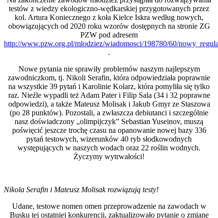
testów z wiedzy ekologiczno-wędkarskiej przygotowanych przez
kol. Artura Koniecznego z koła Kielce Iskra według nowych,
obowiązujących od 2020 roku wzorów dostępnych na stronie ZG
PZW pod adresem
http://www.pzw.org.pl/mlodziez/wiadomosci/198780/60/nowy_regu
.
Nowe pytania nie sprawiły problemów naszym najlepszym
zawodniczkom, tj. Nikoli Serafin, która odpowiedziała poprawnie
na wszystkie 39 pytań i Karolinie Kolarz, która pomyliła się tylko
raz. Nieźle wypadli też Adam Pater i Filip Sala (34 i 32 poprawne
odpowiedzi), a także Mateusz Molisak i Jakub Gmyr ze Staszowa
(po 28 punktów). Pozostali, a zwłaszcza debiutanci i szczególnie
nasz doświadczony „olimpijczyk” Sebastian Yuseinov, muszą
poświęcić jeszcze trochę czasu na opanowanie nowej bazy 336
pytań testowych, wizerunków 40 ryb słodkowodnych
występujących w naszych wodach oraz 22 roślin wodnych.
Życzymy wytrwałości!
Nikola Serafin i Mateusz Molisak rozwiązują testy!
Udane, testowe nomen omen przeprowadzenie na zawodach w
Busku tej ostatniej konkurencji, zaktualizowało pytanie o zmianę