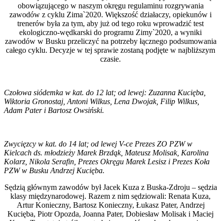
obowiązującego w naszym okręgu regulaminu rozgrywania
zawodów z cyklu Zima`2020. Większość działaczy, opiekunów i
trenerów była za tym, aby już od tego roku wprowadzić test
ekologiczno-wędkarski do programu Zimy`2020, a wyniki
zawodów w Busku przeliczyć na potrzeby łącznego podsumowania
całego cyklu. Decyzje w tej sprawie zostaną podjęte w najbliższym
czasie.
Czołowa siódemka w kat. do 12 lat; od lewej: Zuzanna Kucięba,
Wiktoria Gronostaj, Antoni Wilkus, Lena Dwojak, Filip Wilkus,
Adam Pater i Bartosz Owsiński.
Zwycięzcy w kat. do 14 lat; od lewej V-ce Prezes ZO PZW w
Kielcach ds. młodzieży Marek Brzdąk, Mateusz Molisak, Karolina
Kolarz, Nikola Serafin, Prezes Okręgu Marek Lesisz i Prezes Koła
PZW w Busku Andrzej Kucięba.
Sędzią głównym zawodów był Jacek Kuza z Buska-Zdroju – sędzia
klasy międzynarodowej. Razem z nim sędziowali: Renata Kuza,
Artur Konieczny, Bartosz Konieczny, Łukasz Pater, Andrzej
Kucięba, Piotr Opozda, Joanna Pater, Dobiesław Molisak i Maciej