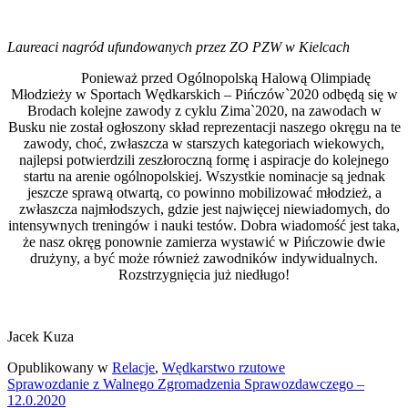
Laureaci nagród ufundowanych przez ZO PZW w Kielcach
Ponieważ przed Ogólnopolską Halową Olimpiadę
Młodzieży w Sportach Wędkarskich – Pińczów`2020 odbędą się w
Brodach kolejne zawody z cyklu Zima`2020, na zawodach w
Busku nie został ogłoszony skład reprezentacji naszego okręgu na te
zawody, choć, zwłaszcza w starszych kategoriach wiekowych,
najlepsi potwierdzili zeszłoroczną formę i aspiracje do kolejnego
startu na arenie ogólnopolskiej. Wszystkie nominacje są jednak
jeszcze sprawą otwartą, co powinno mobilizować młodzież, a
zwłaszcza najmłodszych, gdzie jest najwięcej niewiadomych, do
intensywnych treningów i nauki testów. Dobra wiadomość jest taka,
że nasz okręg ponownie zamierza wystawić w Pińczowie dwie
drużyny, a być może również zawodników indywidualnych.
Rozstrzygnięcia już niedługo!
Jacek Kuza
Opublikowany w
Relacje
,
Wędkarstwo rzutowe
Nawigacja
Sprawozdanie z Walnego Zgromadzenia Sprawozdawczego –
12.0.2020