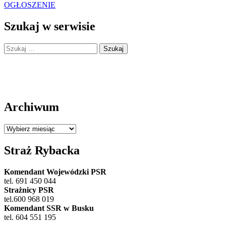
wpisu
OGŁOSZENIE
Szukaj w serwisie
Szukaj:
Archiwum
Archiwum
Straż Rybacka
Komendant Wojewódzki PSR
tel. 691 450 044
Strażnicy PSR
tel.600 968 019
Komendant SSR w Busku
tel. 604 551 195