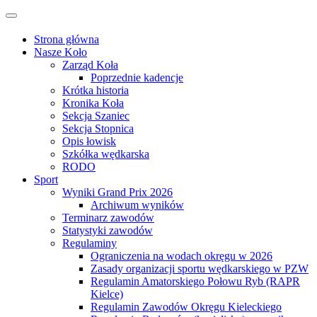
Przejdź
Przełącz
do
nawigację
treści
Strona główna
Nasze Koło
Zarząd Koła
Poprzednie kadencje
Krótka historia
Kronika Koła
Sekcja Szaniec
Sekcja Stopnica
Opis łowisk
Szkółka wędkarska
RODO
Sport
Wyniki Grand Prix 2026
Archiwum wyników
Terminarz zawodów
Statystyki zawodów
Regulaminy
Ograniczenia na wodach okręgu w 2026
Zasady organizacji sportu wędkarskiego w PZW
Regulamin Amatorskiego Połowu Ryb (RAPR
Kielce)
Regulamin Zawodów Okręgu Kieleckiego