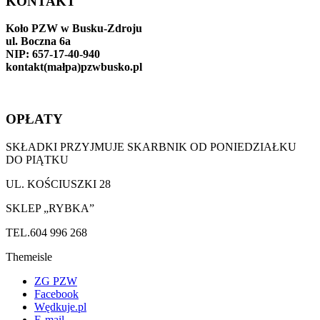
KONTAKT
Koło PZW w Busku-Zdroju
ul. Boczna 6a
NIP: 657-17-40-940
kontakt(małpa)pzwbusko.pl
OPŁATY
SKŁADKI PRZYJMUJE SKARBNIK OD PONIEDZIAŁKU
DO PIĄTKU
UL. KOŚCIUSZKI 28
SKLEP „RYBKA”
TEL.604 996 268
Themeisle
Drugie
ZG PZW
Facebook
menu
Wędkuje.pl
E-mail