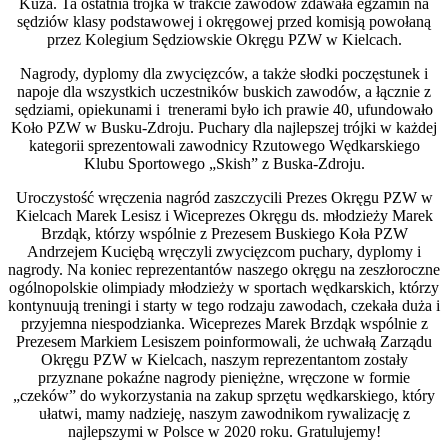
Kuza. Ta ostatnia trójka w trakcie zawodów zdawała egzamin na
sędziów klasy podstawowej i okręgowej przed komisją powołaną
przez Kolegium Sędziowskie Okręgu PZW w Kielcach.
Nagrody, dyplomy dla zwycięzców, a także słodki poczęstunek i
napoje dla wszystkich uczestników buskich zawodów, a łącznie z
sędziami, opiekunami i trenerami było ich prawie 40, ufundowało
Koło PZW w Busku-Zdroju. Puchary dla najlepszej trójki w każdej
kategorii sprezentowali zawodnicy Rzutowego Wędkarskiego
Klubu Sportowego „Skish” z Buska-Zdroju.
Uroczystość wręczenia nagród zaszczycili Prezes Okręgu PZW w
Kielcach Marek Lesisz i Wiceprezes Okręgu ds. młodzieży Marek
Brzdąk, którzy wspólnie z Prezesem Buskiego Koła PZW
Andrzejem Kuciębą wręczyli zwycięzcom puchary, dyplomy i
nagrody. Na koniec reprezentantów naszego okręgu na zeszłoroczne
ogólnopolskie olimpiady młodzieży w sportach wędkarskich, którzy
kontynuują treningi i starty w tego rodzaju zawodach, czekała duża i
przyjemna niespodzianka. Wiceprezes Marek Brzdąk wspólnie z
Prezesem Markiem Lesiszem poinformowali, że uchwałą Zarządu
Okręgu PZW w Kielcach, naszym reprezentantom zostały
przyznane pokaźne nagrody pieniężne, wręczone w formie
„czeków” do wykorzystania na zakup sprzętu wędkarskiego, który
ułatwi, mamy nadzieję, naszym zawodnikom rywalizację z
najlepszymi w Polsce w 2020 roku. Gratulujemy!