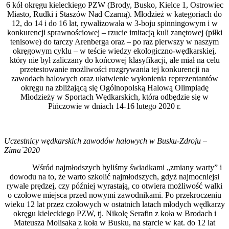
6 kół okręgu kieleckiego PZW (Brody, Busko, Kielce 1, Ostrowiec
Miasto, Rudki i Staszów Nad Czarną). Młodzież w kategoriach do
12, do 14 i do 16 lat, rywalizowała w 3-boju spinningowym i w
konkurencji sprawnościowej – rzucie imitacją kuli zanętowej (piłki
tenisowe) do tarczy Arenberga oraz – po raz pierwszy w naszym
okręgowym cyklu – w teście wiedzy ekologiczno-wędkarskiej,
który nie był zaliczany do końcowej klasyfikacji, ale miał na celu
przetestowanie możliwości rozgrywania tej konkurencji na
zawodach halowych oraz ułatwienie wyłonienia reprezentantów
okręgu na zbliżającą się Ogólnopolską Halową Olimpiadę
Młodzieży w Sportach Wędkarskich, która odbędzie się w
Pińczowie w dniach 14-16 lutego 2020 r.
Uczestnicy wędkarskich zawodów halowych w Busku-Zdroju –
Zima`2020
Wśród najmłodszych byliśmy świadkami „zmiany warty” i
dowodu na to, że warto szkolić najmłodszych, gdyż najmocniejsi
rywale prędzej, czy później wyrastają, co otwiera możliwość walki
o czołowe miejsca przed nowymi zawodnikami. Po przekroczeniu
wieku 12 lat przez czołowych w ostatnich latach młodych wędkarzy
okręgu kieleckiego PZW, tj. Nikolę Serafin z koła w Brodach i
Mateusza Molisaka z koła w Busku, na starcie w kat. do 12 lat