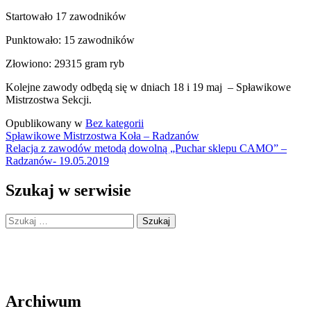
Startowało 17 zawodników
Punktowało: 15 zawodników
Złowiono: 29315 gram ryb
Kolejne zawody odbędą się w dniach 18 i 19 maj – Spławikowe
Mistrzostwa Sekcji.
Opublikowany w
Bez kategorii
Nawigacja
Spławikowe Mistrzostwa Koła – Radzanów
Relacja z zawodów metodą dowolną „Puchar sklepu CAMO” –
wpisu
Radzanów- 19.05.2019
Szukaj w serwisie
Szukaj:
Archiwum