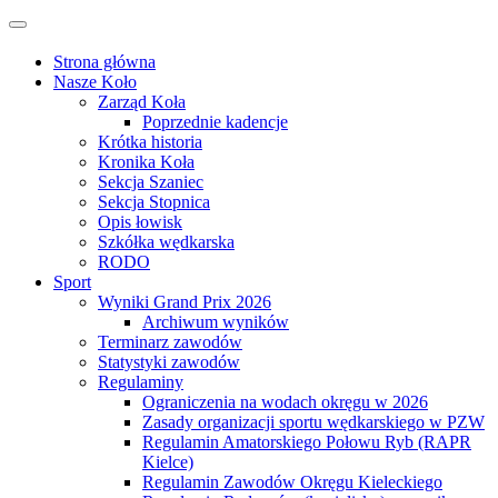
Przejdź
Przełącz
do
nawigację
treści
Strona główna
Nasze Koło
Zarząd Koła
Poprzednie kadencje
Krótka historia
Kronika Koła
Sekcja Szaniec
Sekcja Stopnica
Opis łowisk
Szkółka wędkarska
RODO
Sport
Wyniki Grand Prix 2026
Archiwum wyników
Terminarz zawodów
Statystyki zawodów
Regulaminy
Ograniczenia na wodach okręgu w 2026
Zasady organizacji sportu wędkarskiego w PZW
Regulamin Amatorskiego Połowu Ryb (RAPR
Kielce)
Regulamin Zawodów Okręgu Kieleckiego