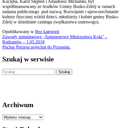
Kucięba, Karol Stępień i Amadeusz Michalski, był
współfinansowany ze środków Gminy Busko-Zdrój w ramach
zadania publicznego pod nazwą: Rozwijanie i upowszechnianie
kultury fizycznej wśród dzieci, młodzieży i kobiet gminy Busko-
Zdrój w dziedzinie castingu (wędkarstwa rzutowego).
Opublikowany w
Bez kategorii
Nawigacja
Zawody spinningowe „Spinningowe Mistrzostwa Koła” –
Radzanów – 1.05.2018
wpisu
Puchar Prezesa pojechał do Poznania.
Szukaj w serwisie
Szukaj:
Archiwum
Archiwum