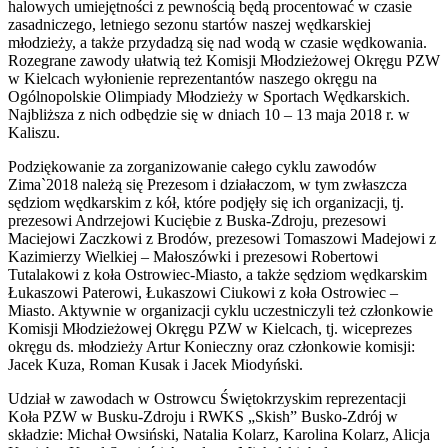
halowych umiejętności z pewnością będą procentować w czasie
zasadniczego, letniego sezonu startów naszej wędkarskiej
młodzieży, a także przydadzą się nad wodą w czasie wędkowania.
Rozegrane zawody ułatwią też Komisji Młodzieżowej Okręgu PZW
w Kielcach wyłonienie reprezentantów naszego okręgu na
Ogólnopolskie Olimpiady Młodzieży w Sportach Wędkarskich.
Najbliższa z nich odbędzie się w dniach 10 – 13 maja 2018 r. w
Kaliszu.
Podziękowanie za zorganizowanie całego cyklu zawodów
Zima`2018 należą się Prezesom i działaczom, w tym zwłaszcza
sędziom wędkarskim z kół, które podjęły się ich organizacji, tj.
prezesowi Andrzejowi Kuciębie z Buska-Zdroju, prezesowi
Maciejowi Zaczkowi z Brodów, prezesowi Tomaszowi Madejowi z
Kazimierzy Wielkiej – Małoszówki i prezesowi Robertowi
Tutalakowi z koła Ostrowiec-Miasto, a także sędziom wędkarskim
Łukaszowi Paterowi, Łukaszowi Ciukowi z koła Ostrowiec –
Miasto. Aktywnie w organizacji cyklu uczestniczyli też członkowie
Komisji Młodzieżowej Okręgu PZW w Kielcach, tj. wiceprezes
okręgu ds. młodzieży Artur Konieczny oraz członkowie komisji:
Jacek Kuza, Roman Kusak i Jacek Miodyński.
Udział w zawodach w Ostrowcu Świętokrzyskim reprezentacji
Koła PZW w Busku-Zdroju i RWKS „Skish” Busko-Zdrój w
składzie: Michał Owsiński, Natalia Kolarz, Karolina Kolarz, Alicja