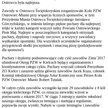
Ostrowcu była najlepsza.
Zawody w Ostrowcu Świętokrzyskim zorganizowało Koło PZW
Ostrowiec-Miasto przy wsparciu licznych sponsorów, w tym
Prezydenta Miasta Ostrowca Świętokrzyskiego Jarosława
Górczyńskiego, w imieniu którego piękne puchary dla najlepszej
trójki w każdej kategorii wręczył radny Powiatu Ostrowieckiego
Piotr Maj. Najlepsi w poszczególnych kategoriach otrzymali
puchary, dyplomy i nagrody rzeczowe, a wszyscy zawodnicy
wędkarskie upominki. Dla wszystkich uczestników organizatorzy
przygotowali słodki poczęstunek i smaczną pizzę (podziękowanie
dla sponsora!).
Puchary i dyplomy podsumowujące cały cykl zawodów Zima`2017
ufundował Okręg PZW w Kielcach będący organizatorem i
koordynatorem całego cyklu. Puchary wręczali członek Prezydium
ZO Kielce i zarazem sędzia główny zawodów Jacek Kuza, członek
Komisji młodzieżowej Okręgu Artur Konieczny oraz Prezes Koła
PZW Ostrowiec Miasto Robert Tutalak.
W całym cyklu zawodów wystąpiło łącznie 29 zawodników z 8 kół
okręgu kieleckiego PZW, co oznacza niewielki wzrost w
porównaniu z rokiem 2017. W ciągu 3 miesięcy startów młodzież
naszego okręgu, zwłaszcza trenująca i startująca regularnie,
poprawiła swoje wyniki. Nabyte w czasie treningów i zawodów