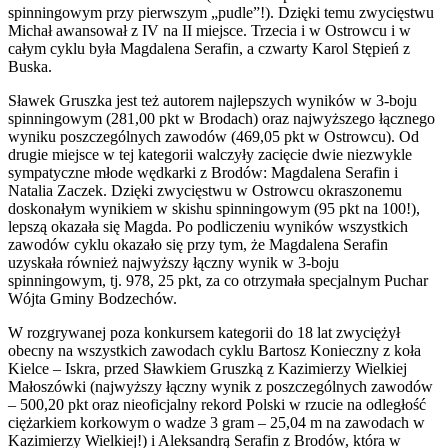
spinningowym przy pierwszym „pudle”!). Dzięki temu zwycięstwu
Michał awansował z IV na II miejsce. Trzecia i w Ostrowcu i w
całym cyklu była Magdalena Serafin, a czwarty Karol Stępień z
Buska.
Sławek Gruszka jest też autorem najlepszych wyników w 3-boju
spinningowym (281,00 pkt w Brodach) oraz najwyższego łącznego
wyniku poszczególnych zawodów (469,05 pkt w Ostrowcu). Od
drugie miejsce w tej kategorii walczyły zacięcie dwie niezwykle
sympatyczne młode wędkarki z Brodów: Magdalena Serafin i
Natalia Zaczek. Dzięki zwycięstwu w Ostrowcu okraszonemu
doskonałym wynikiem w skishu spinningowym (95 pkt na 100!),
lepszą okazała się Magda. Po podliczeniu wyników wszystkich
zawodów cyklu okazało się przy tym, że Magdalena Serafin
uzyskała również najwyższy łączny wynik w 3-boju
spinningowym, tj. 978, 25 pkt, za co otrzymała specjalnym Puchar
Wójta Gminy Bodzechów.
W rozgrywanej poza konkursem kategorii do 18 lat zwyciężył
obecny na wszystkich zawodach cyklu Bartosz Konieczny z koła
Kielce – Iskra, przed Sławkiem Gruszką z Kazimierzy Wielkiej
Małoszówki (najwyższy łączny wynik z poszczególnych zawodów
– 500,20 pkt oraz nieoficjalny rekord Polski w rzucie na odległość
ciężarkiem korkowym o wadze 3 gram – 25,04 m na zawodach w
Kazimierzy Wielkiej!) i Aleksandrą Serafin z Brodów, która w