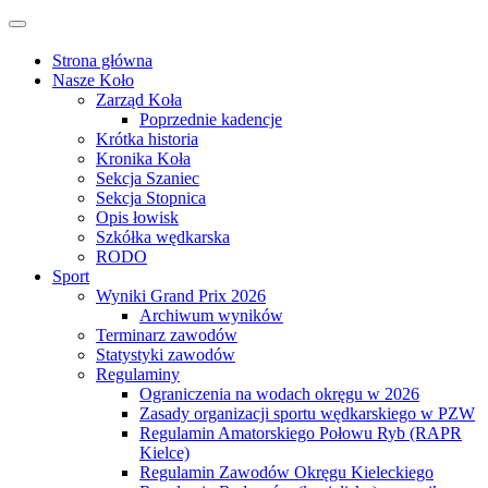
Przejdź
Przełącz
do
nawigację
treści
Strona główna
Nasze Koło
Zarząd Koła
Poprzednie kadencje
Krótka historia
Kronika Koła
Sekcja Szaniec
Sekcja Stopnica
Opis łowisk
Szkółka wędkarska
RODO
Sport
Wyniki Grand Prix 2026
Archiwum wyników
Terminarz zawodów
Statystyki zawodów
Regulaminy
Ograniczenia na wodach okręgu w 2026
Zasady organizacji sportu wędkarskiego w PZW
Regulamin Amatorskiego Połowu Ryb (RAPR
Kielce)
Regulamin Zawodów Okręgu Kieleckiego