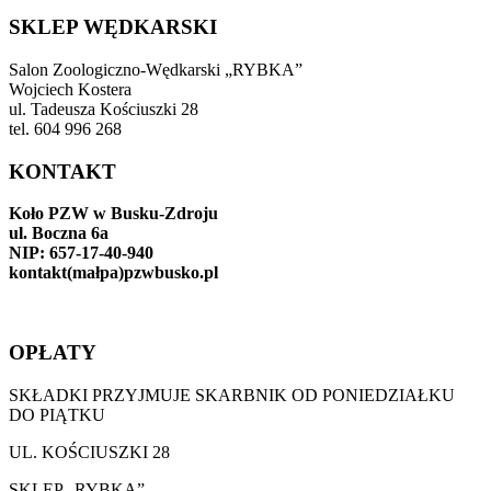
SKLEP WĘDKARSKI
Salon Zoologiczno-Wędkarski „RYBKA”
Wojciech Kostera
ul. Tadeusza Kościuszki 28
tel. 604 996 268
KONTAKT
Koło PZW w Busku-Zdroju
ul. Boczna 6a
NIP: 657-17-40-940
kontakt(małpa)pzwbusko.pl
OPŁATY
SKŁADKI PRZYJMUJE SKARBNIK OD PONIEDZIAŁKU
DO PIĄTKU
UL. KOŚCIUSZKI 28
SKLEP „RYBKA”