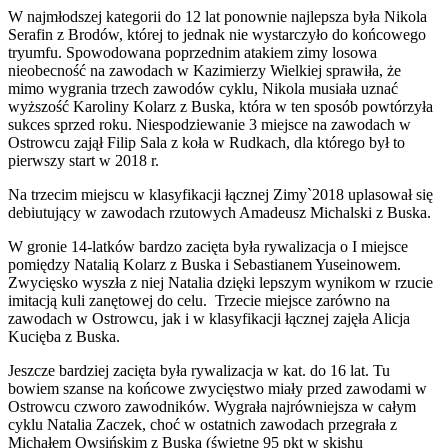
W najmłodszej kategorii do 12 lat ponownie najlepsza była Nikola
Serafin z Brodów, której to jednak nie wystarczyło do końcowego
tryumfu. Spowodowana poprzednim atakiem zimy losowa
nieobecność na zawodach w Kazimierzy Wielkiej sprawiła, że
mimo wygrania trzech zawodów cyklu, Nikola musiała uznać
wyższość Karoliny Kolarz z Buska, która w ten sposób powtórzyła
sukces sprzed roku. Niespodziewanie 3 miejsce na zawodach w
Ostrowcu zajął Filip Sala z koła w Rudkach, dla którego był to
pierwszy start w 2018 r.
Na trzecim miejscu w klasyfikacji łącznej Zimy`2018 uplasował się
debiutujący w zawodach rzutowych Amadeusz Michalski z Buska.
W gronie 14-latków bardzo zacięta była rywalizacja o I miejsce
pomiędzy Natalią Kolarz z Buska i Sebastianem Yuseinowem.
Zwycięsko wyszła z niej Natalia dzięki lepszym wynikom w rzucie
imitacją kuli zanętowej do celu. Trzecie miejsce zarówno na
zawodach w Ostrowcu, jak i w klasyfikacji łącznej zajęła Alicja
Kucięba z Buska.
Jeszcze bardziej zacięta była rywalizacja w kat. do 16 lat. Tu
bowiem szanse na końcowe zwycięstwo miały przed zawodami w
Ostrowcu czworo zawodników. Wygrała najrówniejsza w całym
cyklu Natalia Zaczek, choć w ostatnich zawodach przegrała z
Michałem Owsińskim z Buska (świetne 95 pkt w skishu