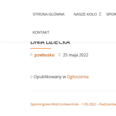
Przejdź
STRONA GŁÓWNA
NASZE KOŁO
SPO
do
treści
KONTAKT
43 OTWARTE ZAWODY WĘDKARSK
DNIA DZIECKA
pzwbusko
25 maja 2022
Opublikowany w
Ogłoszenia
NAWIGACJA WPISU
Spinningowe Mistrzostwa Koła – 1.05.2022 – Radzanó