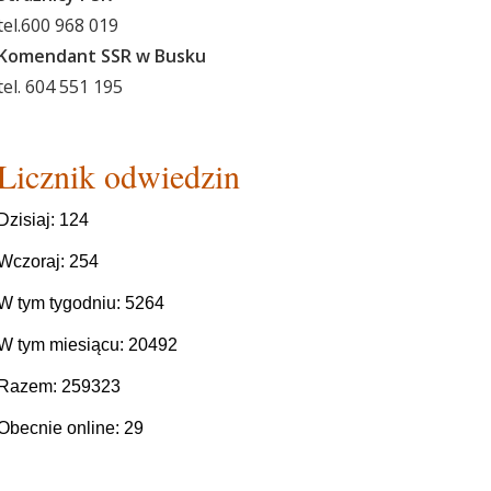
tel.600 968 019
Komendant SSR w Busku
tel. 604 551 195
Licznik odwiedzin
Dzisiaj: 124
Wczoraj: 254
W tym tygodniu: 5264
W tym miesiącu: 20492
Razem: 259323
Obecnie online: 29