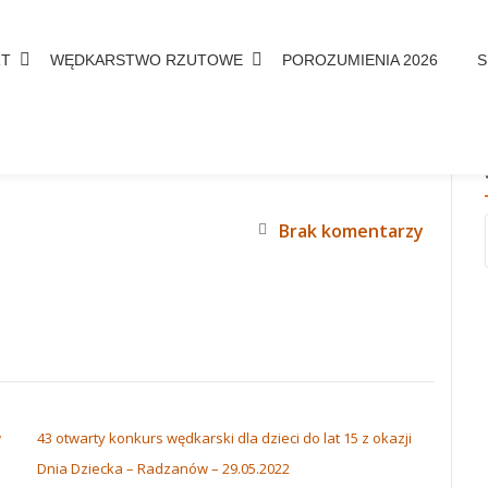
RT
WĘDKARSTWO RZUTOWE
POROZUMIENIA 2026
S
IE DLA DZIECI DO LAT 15 Z OKAZJI
Brak komentarzy
w
43 otwarty konkurs wędkarski dla dzieci do lat 15 z okazji
Dnia Dziecka – Radzanów – 29.05.2022