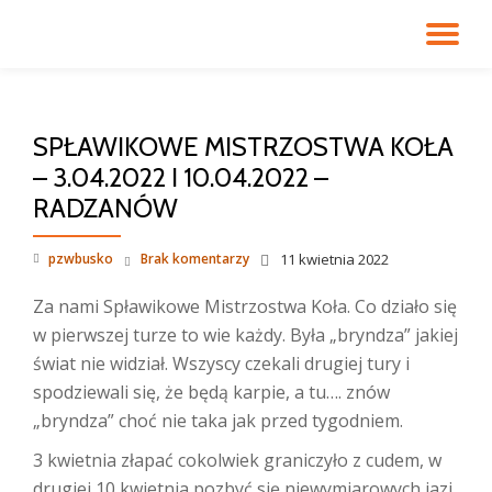
PR
Przejdź
do
NA
treści
SPŁAWIKOWE MISTRZOSTWA KOŁA
– 3.04.2022 I 10.04.2022 –
RADZANÓW
pzwbusko
Brak komentarzy
11 kwietnia 2022
Za nami Spławikowe Mistrzostwa Koła. Co działo się
w pierwszej turze to wie każdy. Była „bryndza” jakiej
świat nie widział. Wszyscy czekali drugiej tury i
spodziewali się, że będą karpie, a tu…. znów
„bryndza” choć nie taka jak przed tygodniem.
3 kwietnia złapać cokolwiek graniczyło z cudem, w
drugiej 10 kwietnia pozbyć się niewymiarowych jazi