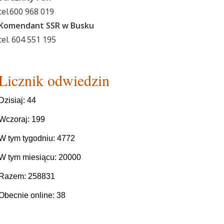
tel.600 968 019
Komendant SSR w Busku
tel. 604 551 195
Licznik odwiedzin
Dzisiaj: 44
Wczoraj: 199
W tym tygodniu: 4772
W tym miesiącu: 20000
Razem: 258831
Obecnie online: 38