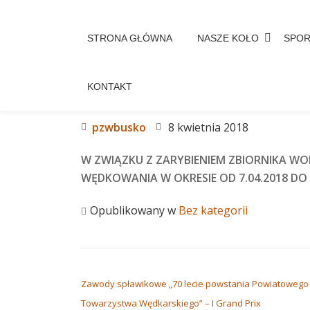
Przejdź
STRONA GŁÓWNA
NASZE KOŁO
SPO
do
treści
KONTAKT
ZAKAZ POŁOWU NA ZBIORNIK
pzwbusko
8 kwietnia 2018
W ZWIĄZKU Z ZARYBIENIEM ZBIORNIKA W
WĘDKOWANIA W OKRESIE OD 7.04.2018 DO 
Opublikowany w
Bez kategorii
NAWIGACJA WPISU
Zawody spławikowe „70 lecie powstania Powiatowego
Towarzystwa Wędkarskiego” – I Grand Prix